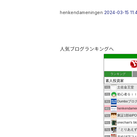
henkendameningen
2024-03-15 11:
人気ブログランキングへ
ランキング
土佐金王堂
1位
初心者Ｇｉｌ
2位
Dumboブロ
3位
henkendamen
4位
東証1部&I
5位
onechan's bl
6位
「とりあえ
7位
月給18万フル
8位