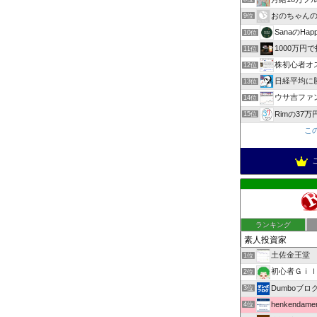
おのちゃん
9位
SanaのHapp
10位
1000万円
11位
株初心者オ
12位
日経平均に勝
13位
ウサ吉ファ
14位
Rimの37
15位
こ
ランキング
土佐金王堂
1位
初心者Ｇｉｌ
2位
Dumboブロ
3位
henkendamen
4位