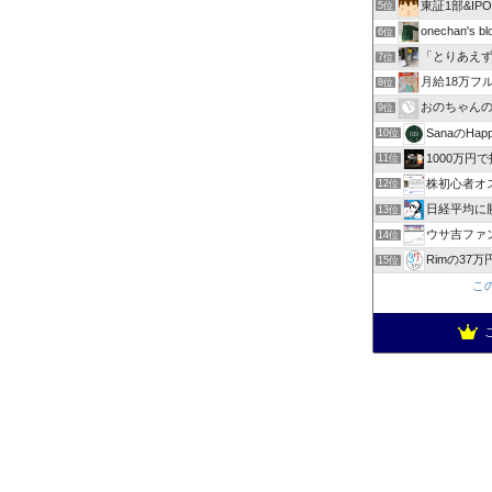
東証1部&I
5位
onechan's bl
6位
「とりあえ
7位
月給18万フル
8位
おのちゃん
9位
SanaのHapp
10位
1000万円
11位
株初心者オ
12位
日経平均に勝
13位
ウサ吉ファ
14位
Rimの37
15位
こ