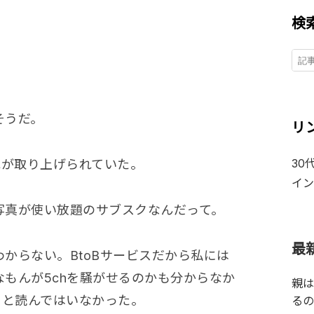
検
そうだ。
リ
30
れが取り上げられていた。
イン
写真が使い放題のサブスクなんだって。
最
からない。BtoBサービスだから私には
もんが5chを騒がせるのかも分からなか
親は
りと読んではいなかった。
るの