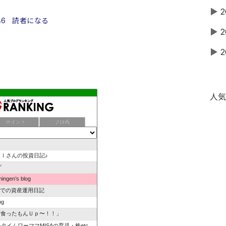
▶
2
46
読者になる
▶
2
▶
2
人気
ポイント
ブロ画
ｌさんの投資日記♪
グ
ingen’s blog
POでの資産運用日記
og
ず食ったもんＵｐ〜！！」
タイムワーママMISAの育児・株etc.