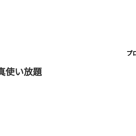
プ
真使い放題