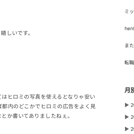
ミッ
hen
と嬉しいです。
また
転職
月
てはヒロミの写真を使えるとなりゃ安い
▶
2
ば都内のどこかでヒロミの広告をよく見
なとか書いてありましたねぇ。
▶
2
▶
2