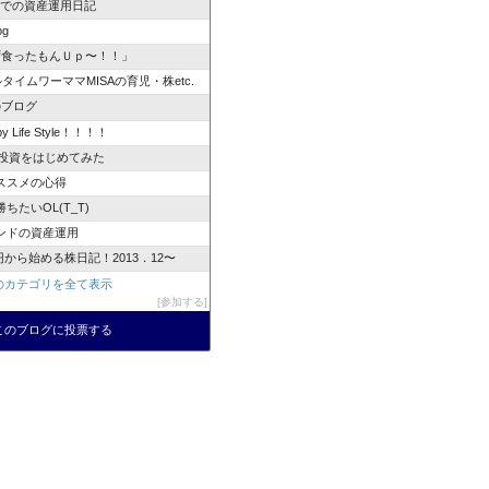
POでの資産運用日記
og
ず食ったもんＵｐ〜！！」
タイムワーママMISAの育児・株etc.
のブログ
y Life Style！！！！
で投資をはじめてみた
ススメの心得
ちたいOL(T_T)
ンドの資産運用
万円から始める株日記！2013．12〜
のカテゴリを全て表示
参加する
このブログに投票する