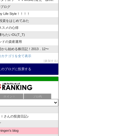
のブログ
y Life Style！！！！
で投資をはじめてみた
ススメの心得
ちたいOL(T_T)
ンドの資産運用
万円から始める株日記！2013．12〜
のカテゴリを全て表示
参加する
このブログに投票する
ポイント
ブロ画
ｌさんの投資日記♪
グ
ingen’s blog